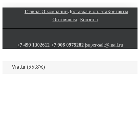
Главная
О компании
Доставка и оплата
Контакты
Оптовикам
Корзина
+7 499 1302612
+7 906 0975282
|
super-salt@mail.ru
Vialtа (99.8%)