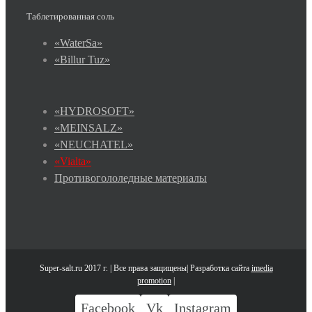
Таблетированная соль
«WaterSa»
«Billur Tuz»
«HYDROSOFT»
«MEINSALZ»
«NEUCHATEL»
«Vialtа»
Противогололедные материалы
Super-salt.ru 2017 г. | Все права защищены| Разработка сайта
imedia
promotion
|
Facebook
Vk
Instagram