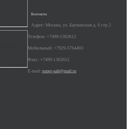
Контакты
Детали
Адрес: Москва, ул. Бауманская д. 6 стр 2
Телефон: +7499-1302612
 (20 кг)
Мобильный: +7929-5764493
Факс: +7499-1302612
Детали
E-mail:
super-salt@mail.ru