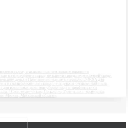
ивается сырье, с использованием запатентованного
стью из природного сырья, не наносит вреда окружающей среде.
 за меньшие деньги Противогололедные материалы UOKSA для
ны из калиброванного сырья, не содержат бесполезной пыли,
ят для различных режимов уборки льда и профилактики
алы – Соль техническая, Пескосоль, Гранитная и мраморная
по Москве, Московской области,