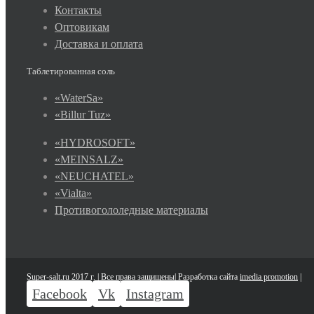
Контакты
Оптовикам
Доставка и оплата
Таблетированная соль
«WaterSa»
«Billur Tuz»
«HYDROSOFT»
«MEINSALZ»
«NEUCHATEL»
«Vialtа»
Противогололедные материалы
Super-salt.ru 2017 г. | Все права защищены| Разработка сайта
imedia promotion
|
Facebook
Vk
Instagram