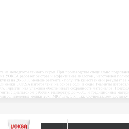
та из неподготовленного сырья. При производстве специально подготавл
нт УОКСА работает быстрее и эффективнее аналогов , изготовлен полно
покупая на 20-30 % меньше реагента • получать качественный результат
линейки UOKSA изготовлены на основе соли и соды. Реагенты изготовле
0%. Герметичная упаковка обеспечивает сохранность материалов. Подход
генты с диапазоном рабочих температур до –30С, и традиционные матери
липропиленовые мешки 20кг МКР 1тн, 5 кг, 1кг. Осуществляем доставку 