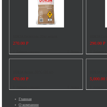
UOKSA Пескосоль, 20кг мешок
UOKSA Соль
270.00
Р
290.00
Р
Добавить в корзину
Детали
Добавить в
UOKSA Актив -30°C, (20 кг)
UOKSA Соль
470.00
Р
5,000.00
Добавить в корзину
Детали
Добавить в
Главная
О компании