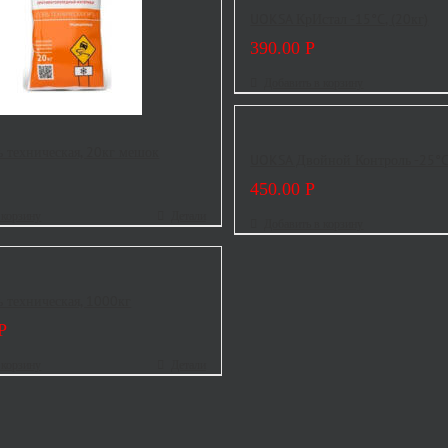
UOKSA КрИстал -15°C, (20кг)
390.00
Р
Добавить в корзину
 техническая, 20кг мешок
UOKSA Двойной Контроль -25°C,
450.00
Р
 корзину
Детали
Добавить в корзину
 техническая, 1000кг
Р
 корзину
Детали