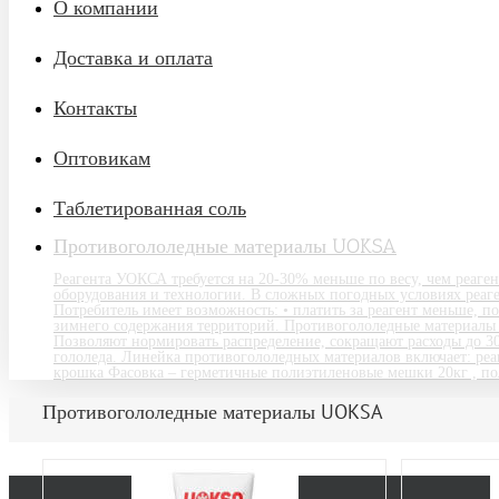
О компании
Доставка и оплата
Контакты
Оптовикам
Таблетированная соль
Противогололедные материалы UOKSA
Реагента УОКСА требуется на 20-30% меньше по весу, чем реаген
оборудования и технологии. В сложных погодных условиях реаге
Потребитель имеет возможность: • платить за реагент меньше, 
зимнего содержания территорий. Противогололедные материалы 
Позволяют нормировать распределение, сокращают расходы до 3
гололеда. Линейка противогололедных материалов включает: реа
крошка Фасовка – герметичные полиэтиленовые мешки 20кг , по
Противогололедные материалы UOKSA